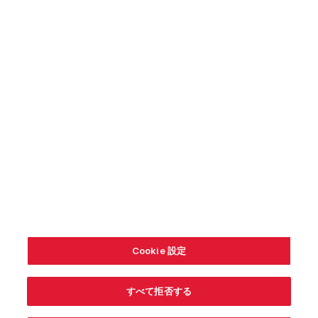
「すべての Cookie を受け入れる」をクリックすると、サイ
トナビゲーションを強化し、サイトの使用状況を分析し、弊
社のマーケティング活動を支援するために、デバイスに
Cookie を保存することに同意したことになります。
Cookie 設定
すべて拒否する