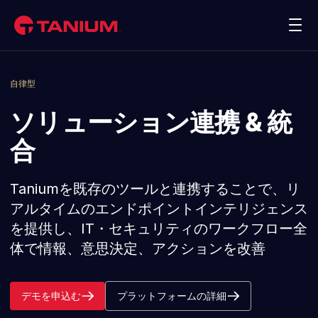
お問合わせ
デモを申込む
プラットフォーム
自律型
ソリューション連携 & 統
ソリューション
合
Taniumのお客様
Taniumを既存のツールと連携することで、リ
アルタイムのエンドポイントインテリジェンス
パートナー
を提供し、IT・セキュリティのワークフロー全
体で情報、意思決定、アクションを改善
リソース
企業情報
デモを申込む
プラットフォームの詳細