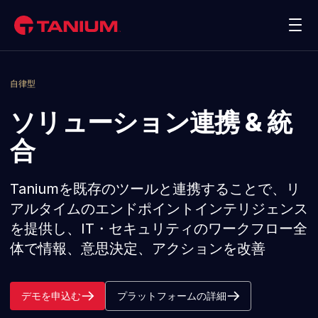
お問合わせ
デモを申込む
プラットフォーム
自律型
ソリューション連携 & 統
ソリューション
合
Taniumのお客様
Taniumを既存のツールと連携することで、リ
アルタイムのエンドポイントインテリジェンス
パートナー
を提供し、IT・セキュリティのワークフロー全
体で情報、意思決定、アクションを改善
リソース
企業情報
デモを申込む
プラットフォームの詳細